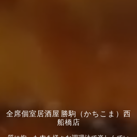
全席個室居酒屋 勝駒（かちこま）西
船橋店