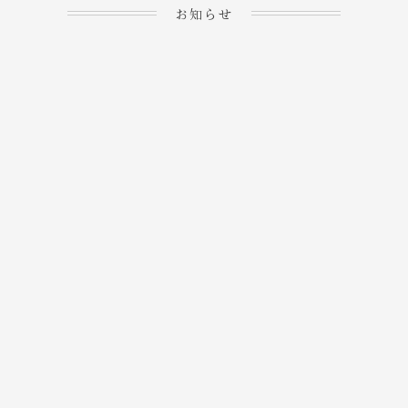
お知らせ
2023.04.15
ホームぺージを公開しま
→
した！
2023.04.20
WEBでのご予約＆事前
決済が可能となりまし
→
た！
もっと見る