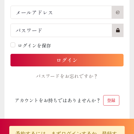
@
ログインを保存
ログイン
パスワードをお忘れですか？
アカウントをお持ちではありませんか？
登録
予約するには、まずログインするか、登録す