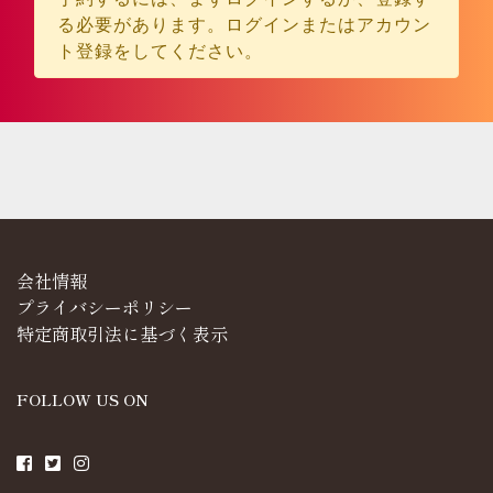
る必要があります。ログインまたはアカウン
ト登録をしてください。
会社情報
プライバシーポリシー
特定商取引法に基づく表示
FOLLOW US ON