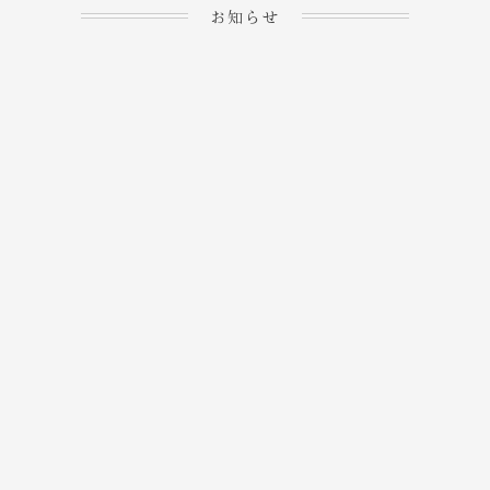
お知らせ
2023.04.15
ホームぺージを公開しま
→
した！
2023.04.20
WEBでのご予約＆事前
決済が可能となりまし
→
た！
もっと見る