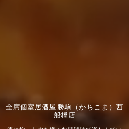
全席個室居酒屋 勝駒（かちこま）西
船橋店