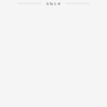
お知らせ
2023.04.15
ホームぺージを公開しま
→
した！
2023.04.20
WEBでのご予約＆事前
決済が可能となりまし
→
た！
もっと見る