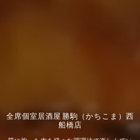
全席個室居酒屋 勝駒（かちこま）西
船橋店