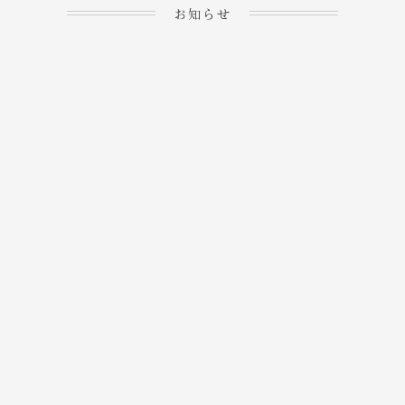
お知らせ
2023.04.15
ホームぺージを公開しま
→
した！
2023.04.20
WEBでのご予約＆事前
決済が可能となりまし
→
た！
もっと見る