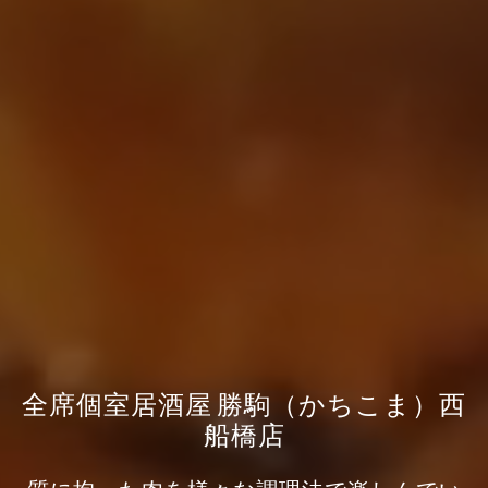
全席個室居酒屋 勝駒（かちこま）西
船橋店