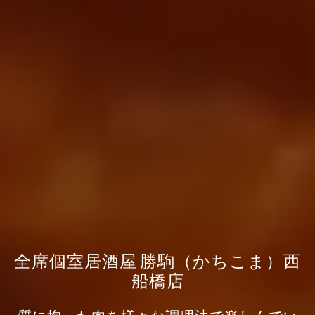
全席個室居酒屋 勝駒（かちこま）西
船橋店