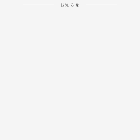
お知らせ
2023.04.15
ホームぺージを公開しま
→
した！
2023.04.20
WEBでのご予約＆事前
決済が可能となりまし
→
た！
もっと見る