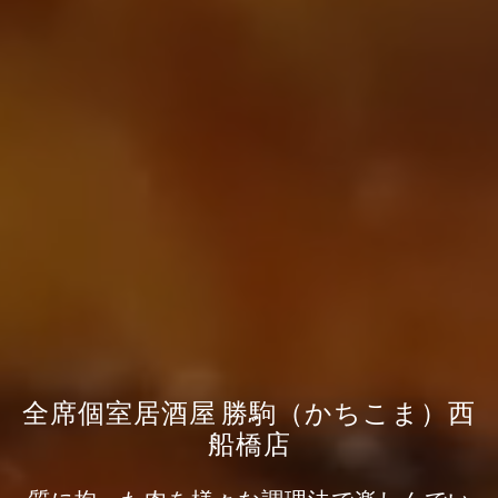
全席個室居酒屋 勝駒（かちこま）西
船橋店