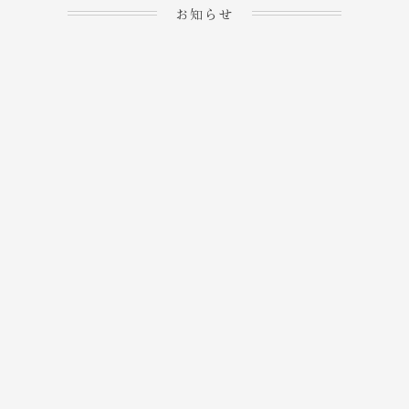
お知らせ
2023.04.15
ホームぺージを公開しま
→
した！
2023.04.20
WEBでのご予約＆事前
決済が可能となりまし
→
た！
もっと見る