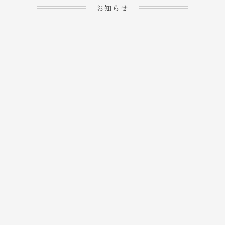
お知らせ
2023.04.15
ホームぺージを公開しま
→
した！
2023.04.20
WEBでのご予約＆事前
決済が可能となりまし
→
た！
もっと見る