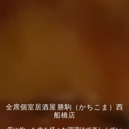
全席個室居酒屋 勝駒（かちこま）西
船橋店