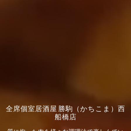
全席個室居酒屋 勝駒（かちこま）西
船橋店