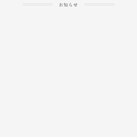
お知らせ
2023.04.15
ホームぺージを公開しま
→
した！
2023.04.20
WEBでのご予約＆事前
決済が可能となりまし
→
た！
もっと見る