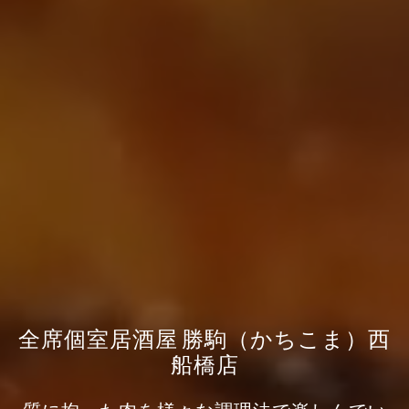
全席個室居酒屋 勝駒（かちこま）西
船橋店