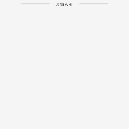
お知らせ
2023.04.15
ホームぺージを公開しま
→
した！
2023.04.20
WEBでのご予約＆事前
決済が可能となりまし
→
た！
もっと見る