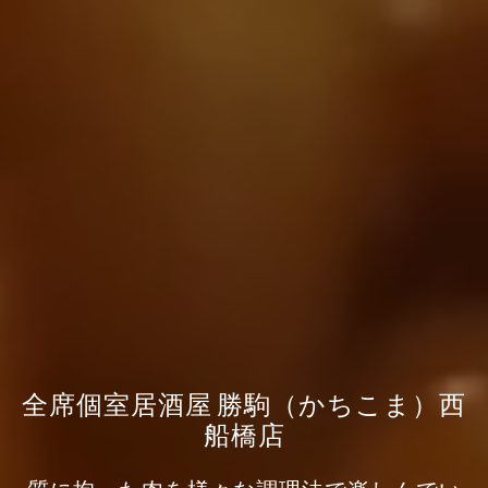
全席個室居酒屋 勝駒（かちこま）西
船橋店