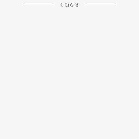
お知らせ
2023.04.15
ホームぺージを公開しま
→
した！
2023.04.20
WEBでのご予約＆事前
決済が可能となりまし
→
た！
もっと見る