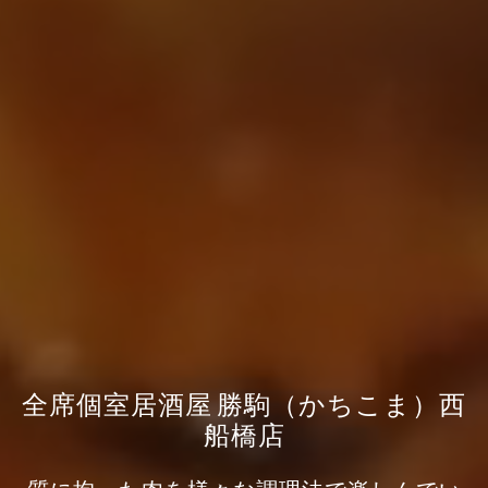
全席個室居酒屋 勝駒（かちこま）西
船橋店