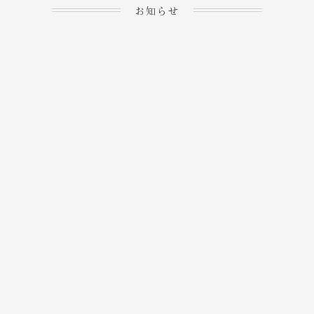
お知らせ
2023.04.15
ホームぺージを公開しま
→
した！
2023.04.20
WEBでのご予約＆事前
決済が可能となりまし
→
た！
もっと見る