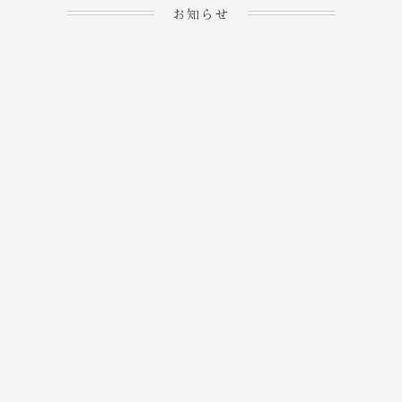
お知らせ
2023.04.15
ホームぺージを公開しま
→
した！
2023.04.20
WEBでのご予約＆事前
決済が可能となりまし
→
た！
もっと見る