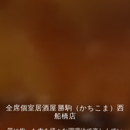
全席個室居酒屋 勝駒（かちこま）西
船橋店