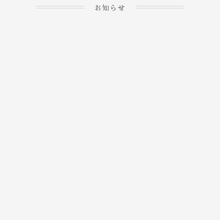
お知らせ
2023.04.15
ホームぺージを公開しま
→
した！
2023.04.20
WEBでのご予約＆事前
決済が可能となりまし
→
た！
もっと見る