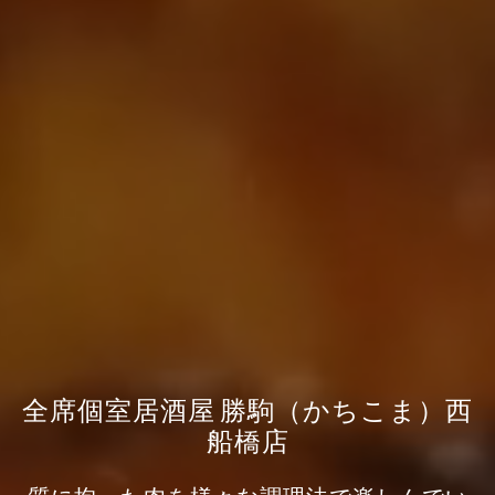
全席個室居酒屋 勝駒（かちこま）西
船橋店