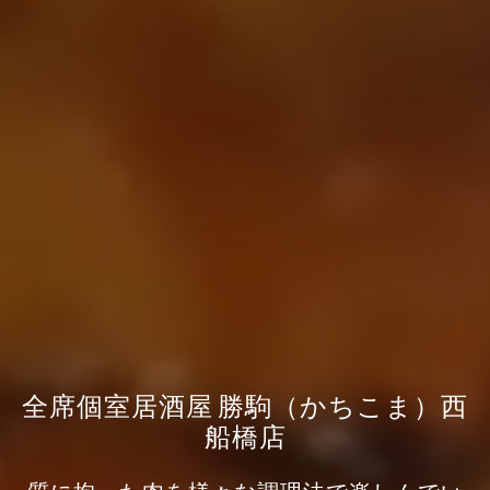
全席個室居酒屋 勝駒（かちこま）西
船橋店