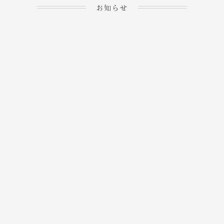
お知らせ
2023.04.15
ホームぺージを公開しま
→
した！
2023.04.20
WEBでのご予約＆事前
決済が可能となりまし
→
た！
もっと見る