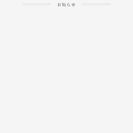
お知らせ
2023.04.15
ホームぺージを公開しま
→
した！
2023.04.20
WEBでのご予約＆事前
決済が可能となりまし
→
た！
もっと見る