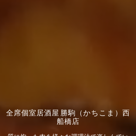
全席個室居酒屋 勝駒（かちこま）西
船橋店