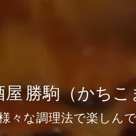
酒屋 勝駒（かちこ
様々な調理法で楽しん