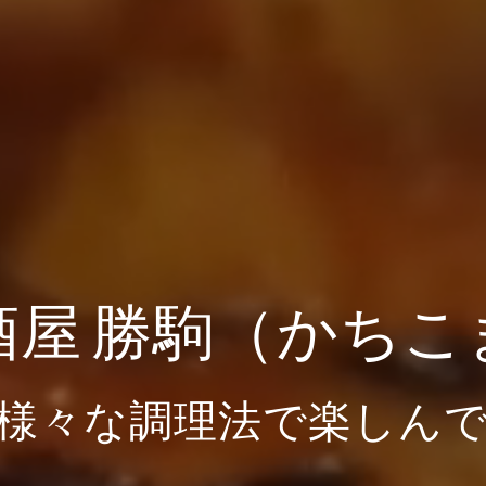
酒屋 勝駒（かちこ
様々な調理法で楽しん