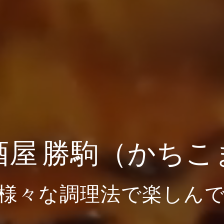
酒屋 勝駒（かちこ
様々な調理法で楽しん