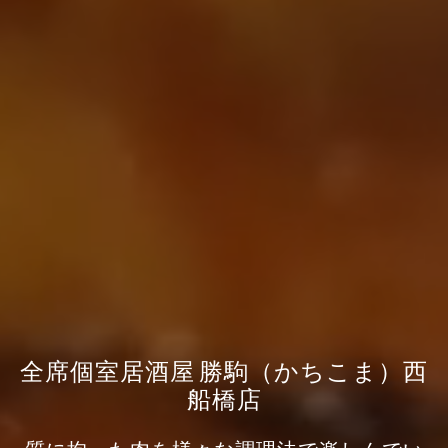
全席個室居酒屋 勝駒（かちこま）西
船橋店