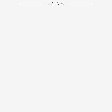
お知らせ
2023.04.15
ホームぺージを公開しま
→
した！
2023.04.20
WEBでのご予約＆事前
決済が可能となりまし
→
た！
もっと見る