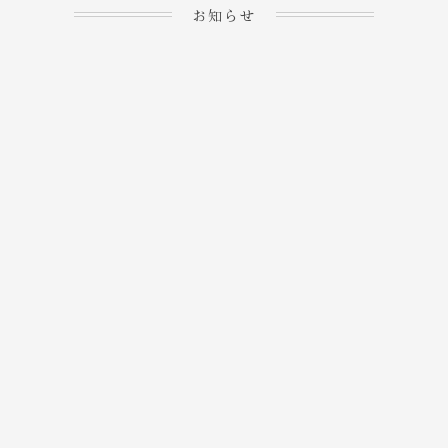
お知らせ
2023.04.15
ホームぺージを公開しま
→
した！
2023.04.20
WEBでのご予約＆事前
決済が可能となりまし
→
た！
もっと見る