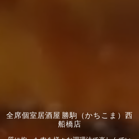
全席個室居酒屋 勝駒（かちこま）西
船橋店