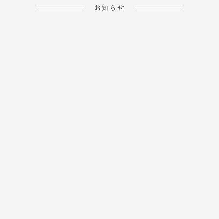
お知らせ
2023.04.15
ホームぺージを公開しま
→
した！
2023.04.20
WEBでのご予約＆事前
決済が可能となりまし
→
た！
もっと見る