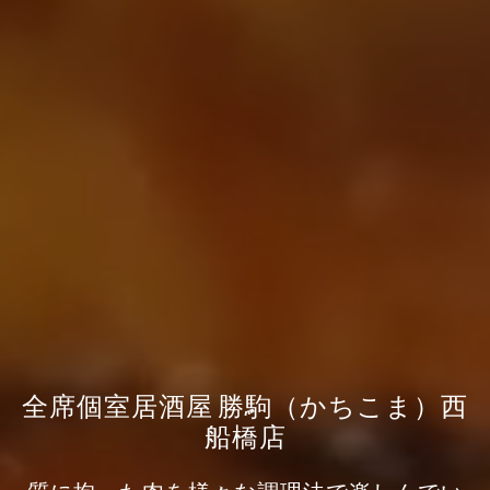
全席個室居酒屋 勝駒（かちこま）西
船橋店