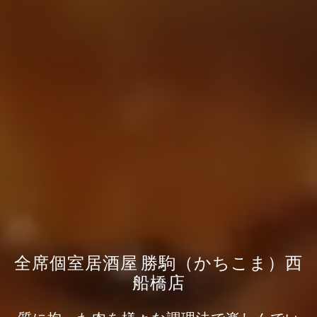
全席個室居酒屋 勝駒（かちこま）西
船橋店