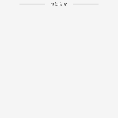
お知らせ
2023.04.15
ホームぺージを公開しま
→
した！
2023.04.20
WEBでのご予約＆事前
決済が可能となりまし
→
た！
もっと見る