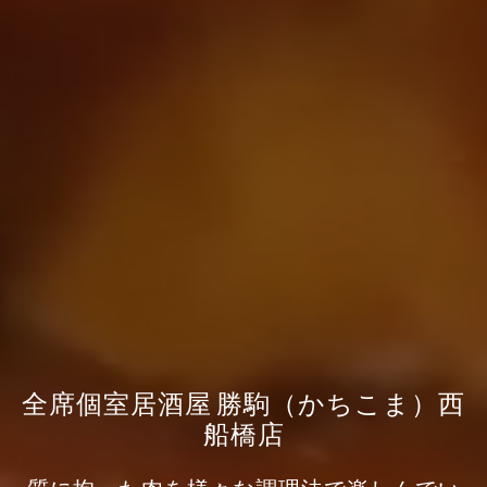
全席個室居酒屋 勝駒（かちこま）西
船橋店