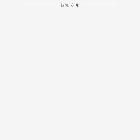
お知らせ
2023.04.15
ホームぺージを公開しま
→
した！
2023.04.20
WEBでのご予約＆事前
決済が可能となりまし
→
た！
もっと見る