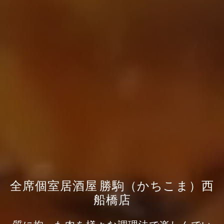
全席個室居酒屋 勝駒（かちこま）西
船橋店