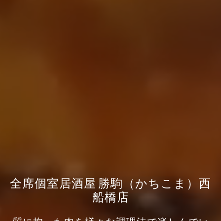
全席個室居酒屋 勝駒（かちこま）西
船橋店