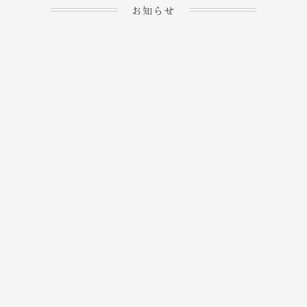
お知らせ
2023.04.15
ホームぺージを公開しま
→
した！
2023.04.20
WEBでのご予約＆事前
決済が可能となりまし
→
た！
もっと見る