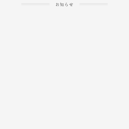
お知らせ
2023.04.15
ホームぺージを公開しま
→
した！
2023.04.20
WEBでのご予約＆事前
決済が可能となりまし
→
た！
もっと見る