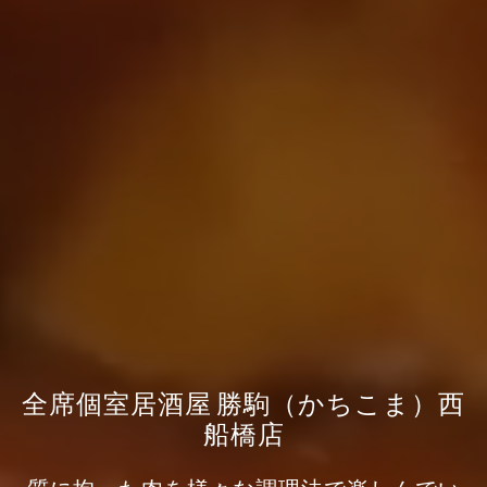
全席個室居酒屋 勝駒（かちこま）西
船橋店