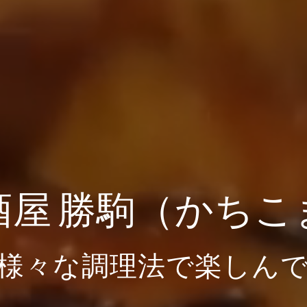
酒屋 勝駒（かちこ
様々な調理法で楽しん