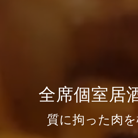
全席個室居
質に拘った肉を