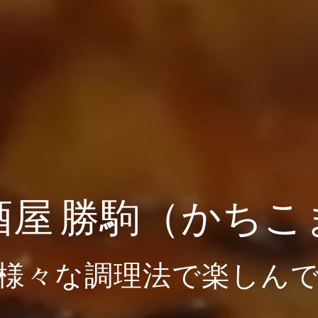
酒屋 勝駒（かちこ
様々な調理法で楽しん