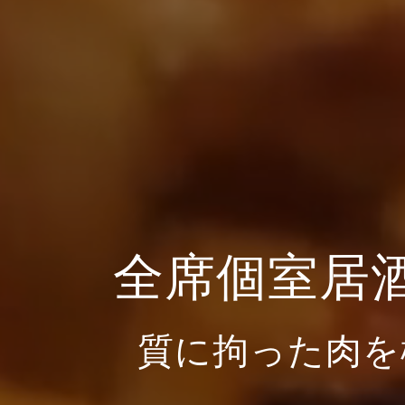
全席個室居
質に拘った肉を