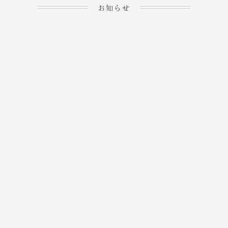
お知らせ
2023.04.15
ホームぺージを公開しま
→
した！
2023.04.20
WEBでのご予約＆事前
決済が可能となりまし
→
た！
もっと見る