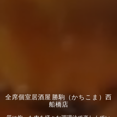
全席個室居酒屋 勝駒（かちこま）西
船橋店