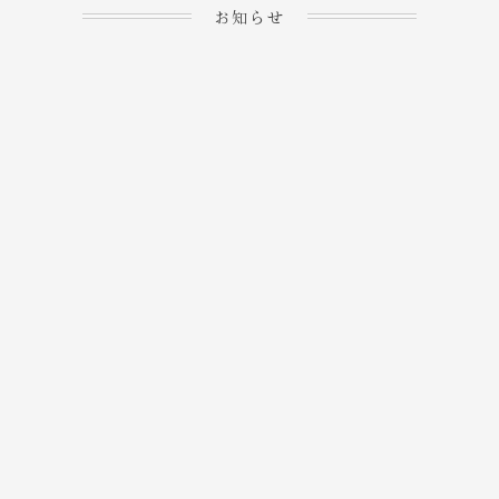
お知らせ
2023.04.15
ホームぺージを公開しま
→
した！
2023.04.20
WEBでのご予約＆事前
決済が可能となりまし
→
た！
もっと見る