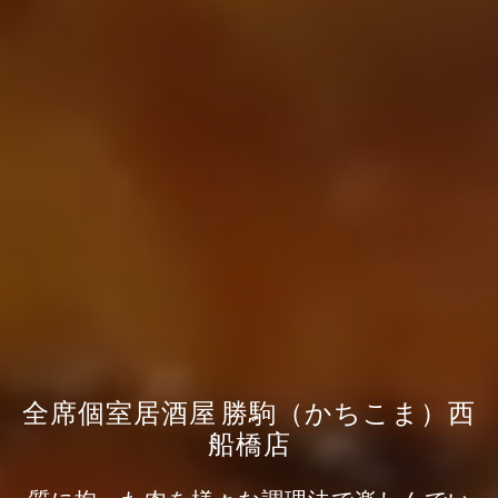
全席個室居酒屋 勝駒（かちこま）西
船橋店