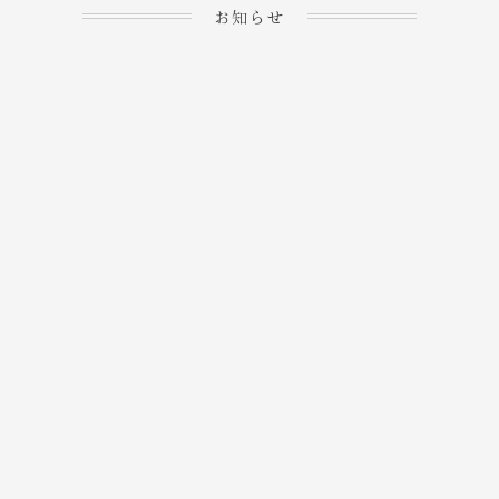
お知らせ
2023.04.15
ホームぺージを公開しま
→
した！
2023.04.20
WEBでのご予約＆事前
決済が可能となりまし
→
た！
もっと見る