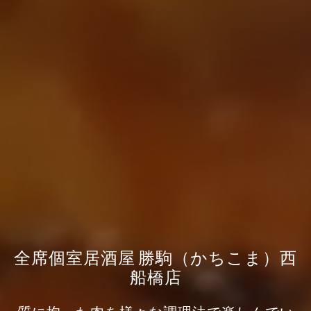
全席個室居酒屋 勝駒（かちこま）西
船橋店