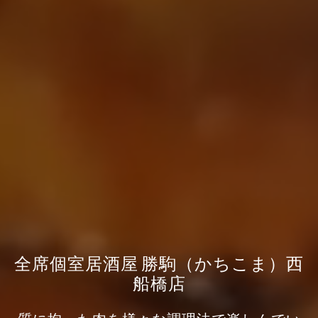
全席個室居酒屋 勝駒（かちこま）西
船橋店