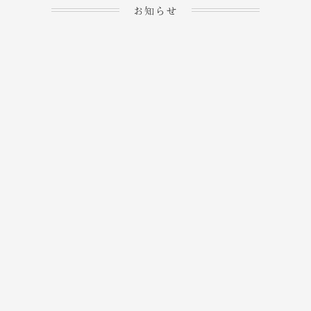
お知らせ
2023.04.15
ホームぺージを公開しま
→
した！
2023.04.20
WEBでのご予約＆事前
決済が可能となりまし
→
た！
もっと見る