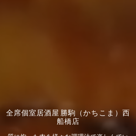
全席個室居酒屋 勝駒（かちこま）西
船橋店