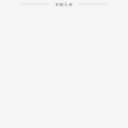
お知らせ
2023.04.15
ホームぺージを公開しま
→
した！
2023.04.20
WEBでのご予約＆事前
決済が可能となりまし
→
た！
もっと見る