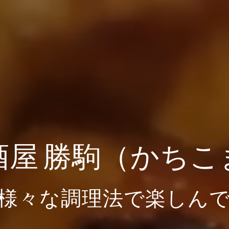
酒屋 勝駒（かちこ
様々な調理法で楽しん