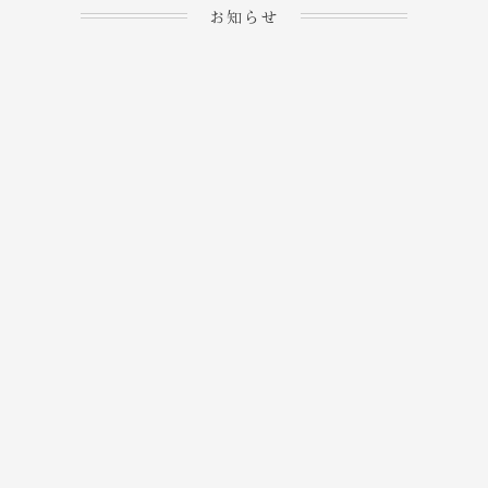
お知らせ
2023.04.15
ホームぺージを公開しま
→
した！
2023.04.20
WEBでのご予約＆事前
決済が可能となりまし
→
た！
もっと見る