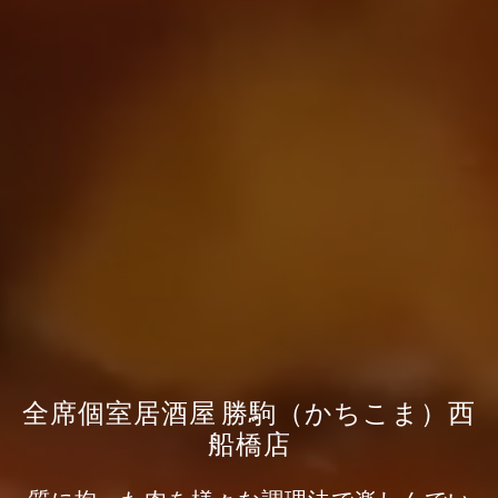
全席個室居酒屋 勝駒（かちこま）西
船橋店