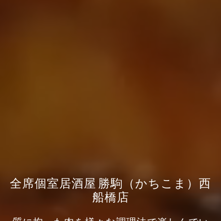
全席個室居酒屋 勝駒（かちこま）西
船橋店