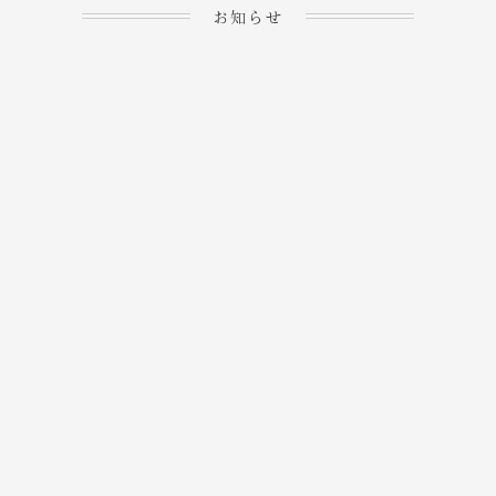
お知らせ
2023.04.15
ホームぺージを公開しま
→
した！
2023.04.20
WEBでのご予約＆事前
決済が可能となりまし
→
た！
もっと見る