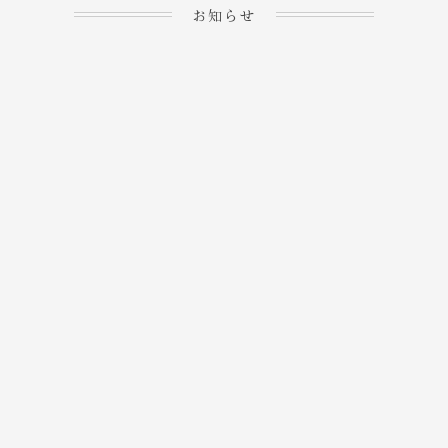
お知らせ
2023.04.15
ホームぺージを公開しま
→
した！
2023.04.20
WEBでのご予約＆事前
決済が可能となりまし
→
た！
もっと見る