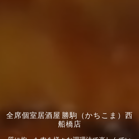
全席個室居酒屋 勝駒（かちこま）西
船橋店