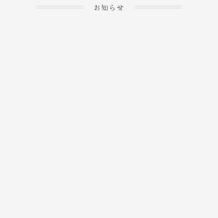
お知らせ
2023.04.15
ホームぺージを公開しま
→
した！
2023.04.20
WEBでのご予約＆事前
決済が可能となりまし
→
た！
もっと見る