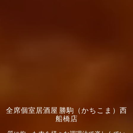
全席個室居酒屋 勝駒（かちこま）西
船橋店