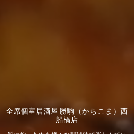
全席個室居酒屋 勝駒（かちこま）西
船橋店