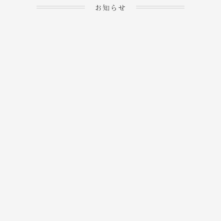
お知らせ
2023.04.15
ホームぺージを公開しま
→
した！
2023.04.20
WEBでのご予約＆事前
決済が可能となりまし
→
た！
もっと見る