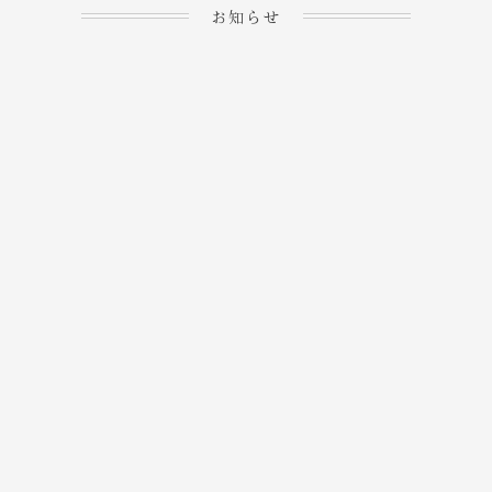
お知らせ
2023.04.15
ホームぺージを公開しま
→
した！
2023.04.20
WEBでのご予約＆事前
決済が可能となりまし
→
た！
もっと見る