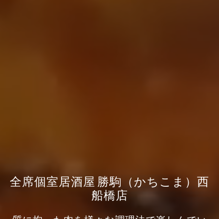
全席個室居酒屋 勝駒（かちこま）西
船橋店