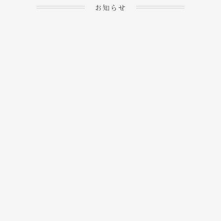
お知らせ
2023.04.15
ホームぺージを公開しま
→
した！
2023.04.20
WEBでのご予約＆事前
決済が可能となりまし
→
た！
もっと見る