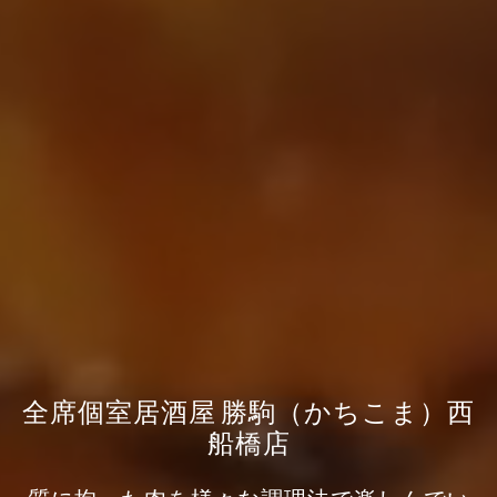
全席個室居酒屋 勝駒（かちこま）西
船橋店