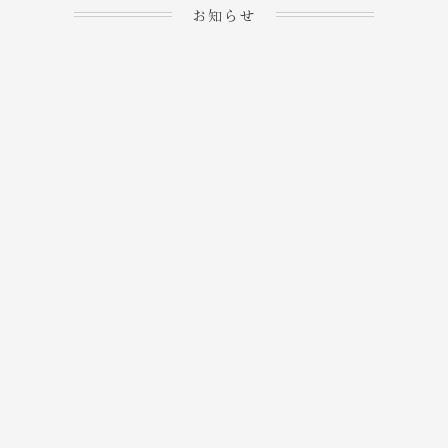
お知らせ
2023.04.15
ホームぺージを公開しま
→
した！
2023.04.20
WEBでのご予約＆事前
決済が可能となりまし
→
た！
もっと見る