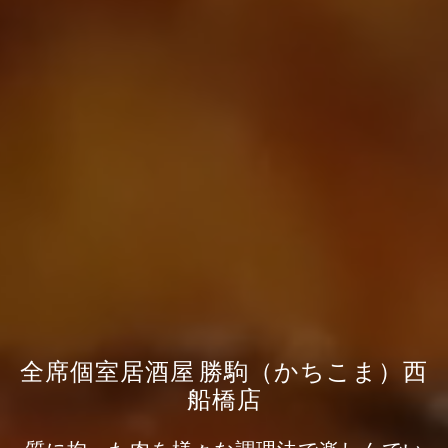
全席個室居酒屋 勝駒（かちこま）西
船橋店