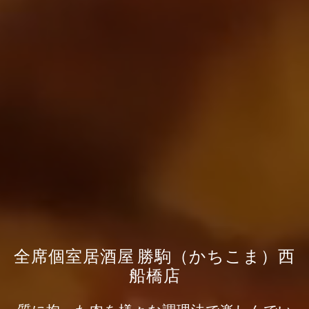
全席個室居酒屋 勝駒（かちこま）西
船橋店