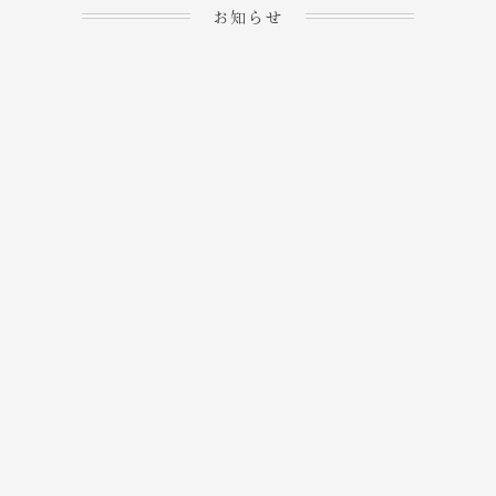
お知らせ
2023.04.15
ホームぺージを公開しま
→
した！
2023.04.20
WEBでのご予約＆事前
決済が可能となりまし
→
た！
もっと見る