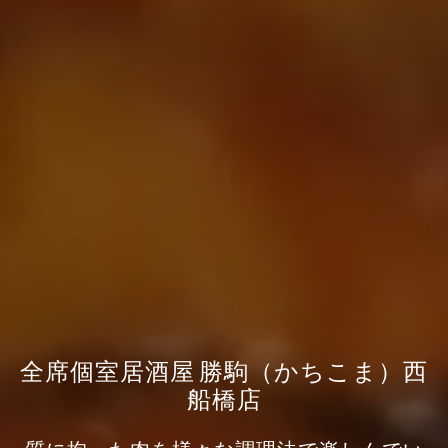
全席個室居酒屋 勝駒（かちこま）西
船橋店