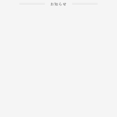
お知らせ
2023.04.15
ホームぺージを公開しま
→
した！
2023.04.20
WEBでのご予約＆事前
決済が可能となりまし
→
た！
もっと見る