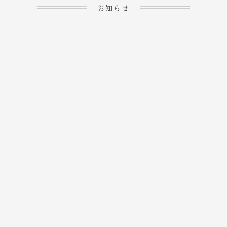
お知らせ
2023.04.15
ホームぺージを公開しま
→
した！
2023.04.20
WEBでのご予約＆事前
決済が可能となりまし
→
た！
もっと見る