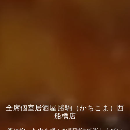
全席個室居酒屋 勝駒（かちこま）西
船橋店