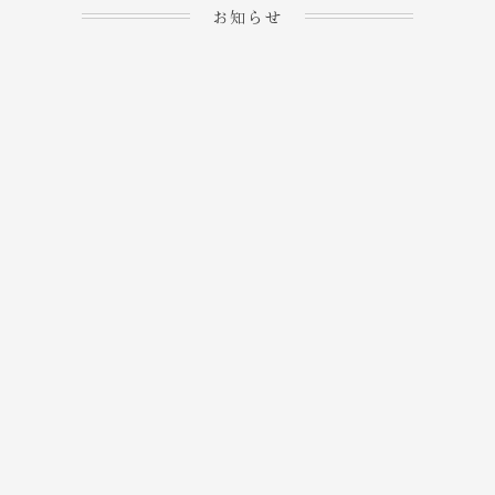
お知らせ
2023.04.15
ホームぺージを公開しま
→
した！
2023.04.20
WEBでのご予約＆事前
決済が可能となりまし
→
た！
もっと見る