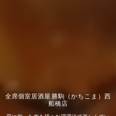
全席個室居酒屋 勝駒（かちこま）西
船橋店