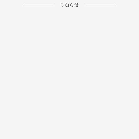
お知らせ
2023.04.15
ホームぺージを公開しま
→
した！
2023.04.20
WEBでのご予約＆事前
決済が可能となりまし
→
た！
もっと見る