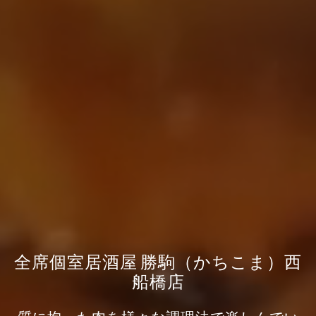
全席個室居酒屋 勝駒（かちこま）西
船橋店