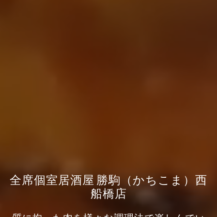
全席個室居酒屋 勝駒（かちこま）西
船橋店