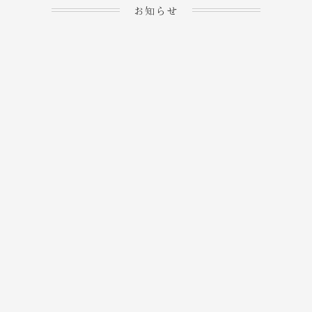
お知らせ
2023.04.15
ホームぺージを公開しま
→
した！
2023.04.20
WEBでのご予約＆事前
決済が可能となりまし
→
た！
もっと見る