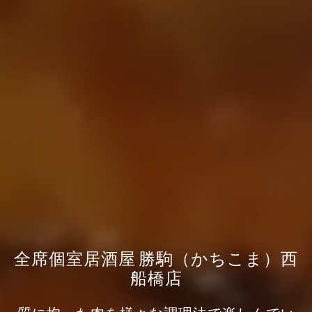
全席個室居酒屋 勝駒（かちこま）西
船橋店