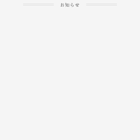
お知らせ
2023.04.15
ホームぺージを公開しま
→
した！
2023.04.20
WEBでのご予約＆事前
決済が可能となりまし
→
た！
もっと見る